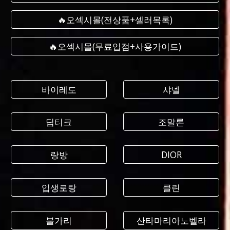
🔥오섹시몰(전상품+셀러목록)
🔥오섹시몰(무료입점+사용가이드)
바이레도
샤넬
딥티크
조말론
랑방
DIOR
입생로랑
클린
불가리
산타마리아노벨라